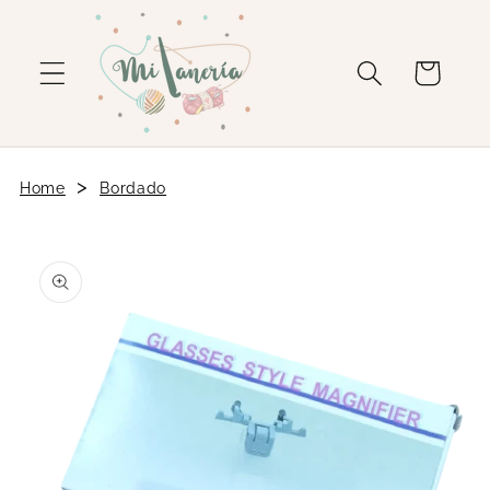
Ir
directamente
al contenido
Carrito
>
Home
Bordado
Ir
directamente
a la
información
del producto