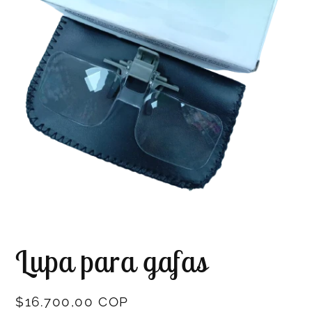
Abrir
elemento
Lupa para gafas
multimedia
1
en
una
ventana
Precio
$16.700,00 COP
modal