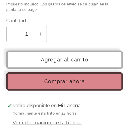
habitual
Impuesto incluido. Los
gastos de envío
se calculan en la
pantalla de pago.
Cantidad
Reducir
Aumentar
cantidad
cantidad
para
para
Lupa
Lupa
Agregar al carrito
para
para
gafas
gafas
Comprar ahora
Retiro disponible en
Mi Lanería
Normalmente está listo en 24 horas
Ver información de la tienda