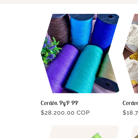
ó
n
:
Cordón PyP PP
Cordo
Precio
$28.200,00 COP
Prec
$18.
habitual
habit