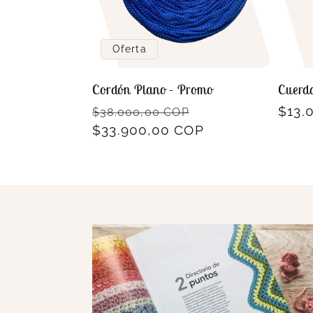
Oferta
Cordón Plano - Promo
Cuerd
Precio
Precio
Prec
$13.
$38.000,00 COP
habitual
$33.900,00 COP
de
habit
oferta