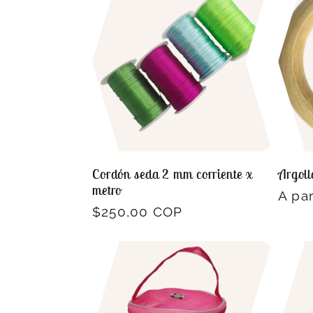
Cordón seda 2 mm corriente x
Argol
metro
Prec
A pa
Precio
$250,00 COP
habit
habitual