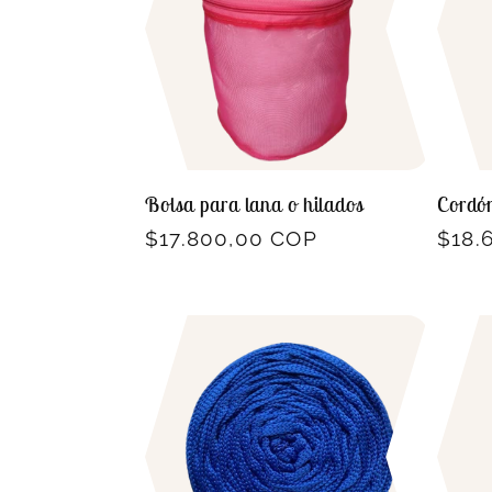
Bolsa para lana o hilados
Cordón
Precio
$17.800,00 COP
Prec
$18.
habitual
habit