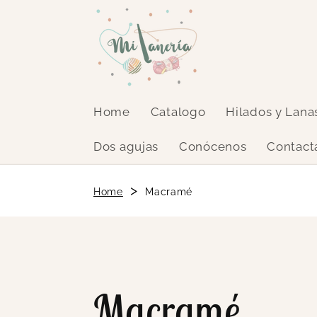
Ir
directamente
al contenido
Home
Catalogo
Hilados y Lana
Dos agujas
Conócenos
Contact
>
Home
Macramé
C
Macramé