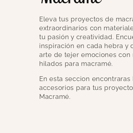
o
Eleva tus proyectos de macr
extraordinarios con material
l
tu pasión y creatividad. Encu
inspiración en cada hebra y 
e
arte de tejer emociones con
hilados para macramé.
c
En esta seccion encontraras 
accesorios para tus proyecto
c
Macramé.
i