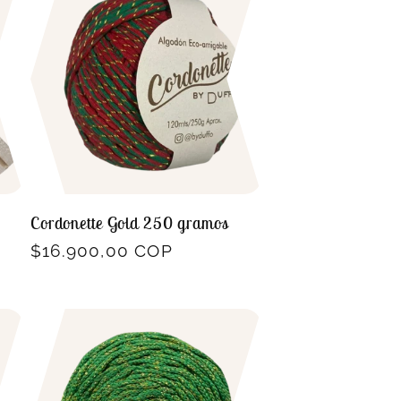
Cordonette Gold 250 gramos
Precio
$16.900,00 COP
habitual