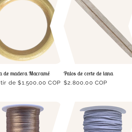
la de madera Macramé
Palos de corte de lana
io
rtir de $1.500,00 COP
Precio
$2.800,00 COP
ual
habitual