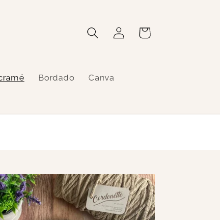
Iniciar
Carrito
sesión
cramé
Bordado
Canva