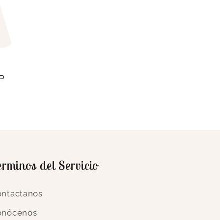
OP
erminos del Servicio
ntactanos
onócenos