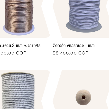
 seda 2 mm x carrete
Cordón encerado 1 mm
io
600,00 COP
Precio
$8.400,00 COP
ual
habitual