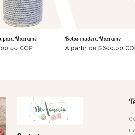
a para Macramé
Bolas madera Macramé
io
000,00 COP
Precio
A partir de $600,00 C
ual
habitual
T
Co
C