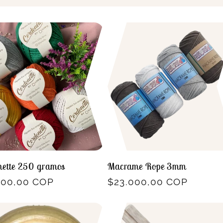
nette 250 gramos
Macrame Rope 3mm
io
700,00 COP
Precio
$23.000,00 COP
ual
habitual