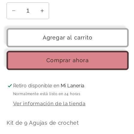
Reducir
Aumentar
cantidad
cantidad
para
para
Kit
Kit
Agregar al carrito
2
2
Aguja
Aguja
de
de
Comprar ahora
crochet
crochet
2.00
2.00
mm
mm
Retiro disponible en
Mi Lanería
a
a
Normalmente está listo en 24 horas
6.00
6.00
Ver información de la tienda
mm
mm
Kit de 9 Agujas de crochet