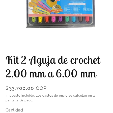
Abrir
elemento
Kit 2 Aguja de crochet
multimedia
1
en
una
2.00 mm a 6.00 mm
ventana
modal
Precio
$33.700,00 COP
habitual
Impuesto incluido. Los
gastos de envío
se calculan en la
pantalla de pago.
Cantidad