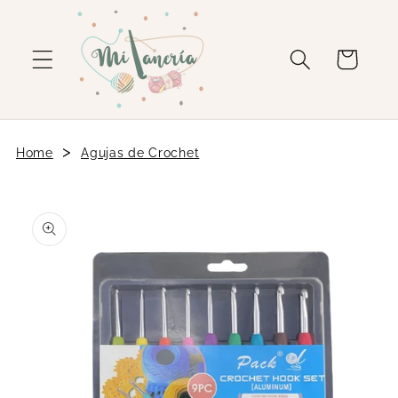
Ir
directamente
al contenido
Carrito
>
Home
Agujas de Crochet
Ir
directamente
a la
información
del producto